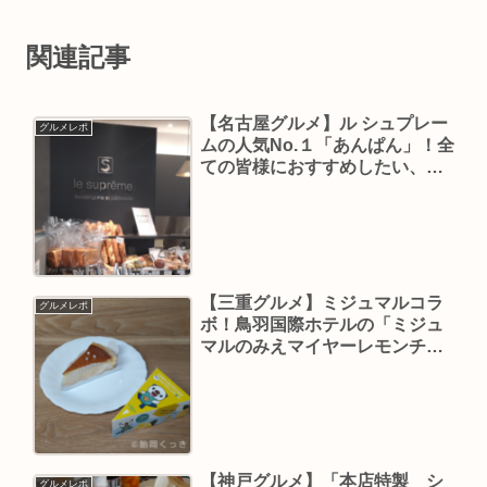
関連記事
【名古屋グルメ】ル シュプレー
グルメレポ
ムの人気No.１「あんぱん」！全
ての皆様におすすめしたい、甘
さと塩味のバランスが完璧な一
品！
【三重グルメ】ミジュマルコラ
グルメレポ
ボ！鳥羽国際ホテルの「ミジュ
マルのみえマイヤーレモンチー
ズケーキ」は夏を感じるさわや
かスイーツ！【ポケモン】
【神戸グルメ】「本店特製 シ
グルメレポ