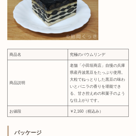
商品名
究極のバウムリンデ
老舗「小田垣商店」自慢の兵庫
県産丹波黒豆をたっぷり使用。
大粒でねっとりした黒豆の味わ
商品説明
いとバニラの香りを堪能でき
る、甘さ控えめの和菓子のよう
な仕上がりです。
お値段
￥2,160（税込み）
パッケージ