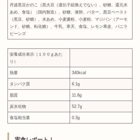
丹波黒豆かのこ（黒大豆（遺伝子組換えでない）、砂糖、還元水
あめ、食塩）（国内製造）、砂糖、液卵、バター、黒豆ペースト
（黒豆、砂糖）、水あめ、小麦澱粉、小麦粉、マジパン（アーモ
ンド、砂糖、転化糖）、牛乳、寒天、食塩、レモン果皮、バニラ
ビーンズ
栄養成分表示（１００ｇあた
り）
熱量
340kcal
タンパク質
6.1g
脂質
11.8g
炭水化物
52.7g
食塩相当量
0.3g
実食レポート！