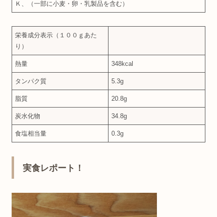
Ｋ、（一部に小麦・卵・乳製品を含む）
栄養成分表示（１００ｇあた
り）
熱量
348kcal
タンパク質
5.3g
脂質
20.8g
炭水化物
34.8g
食塩相当量
0.3g
実食レポート！